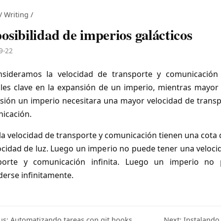
/
Writing
/
osibilidad de imperios galácticos
9-22
nsideramos la velocidad de transporte y comunicació
bles clave en la expansión de un imperio, mientras mayor 
sión un imperio necesitara una mayor velocidad de transp
icación.
 la velocidad de transporte y comunicación tienen una cota 
locidad de luz. Luego un imperio no puede tener una veloci
porte y comunicación infinita. Luego un imperio no
derse infinitamente.
us: Automatizando tareas con git hooks
Next: Instalando