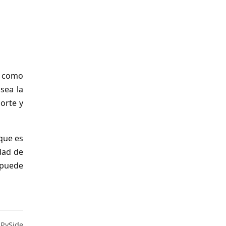
n como
sea la
orte y
que es
dad de
 puede
 PySide