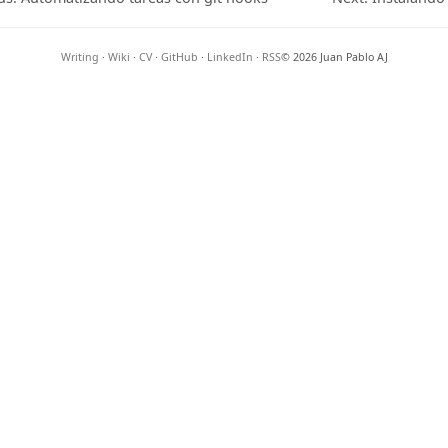
Writing
·
Wiki
·
CV
·
GitHub
·
LinkedIn
·
RSS
© 2026 Juan Pablo AJ