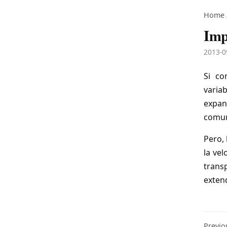
Home
Imp
2013-0
Si co
varia
expan
comun
Pero,
la ve
trans
exten
Previo