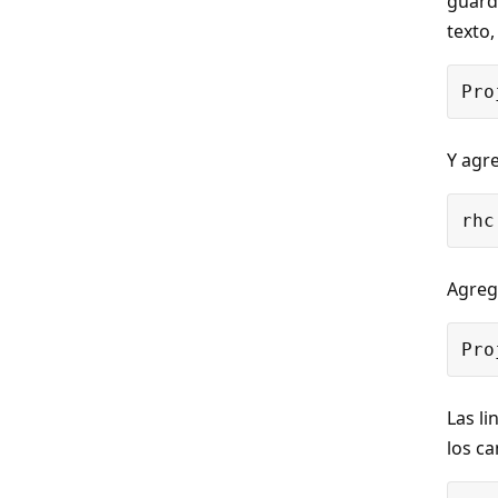
guard
texto,
Y agre
Agreg
Las li
los c