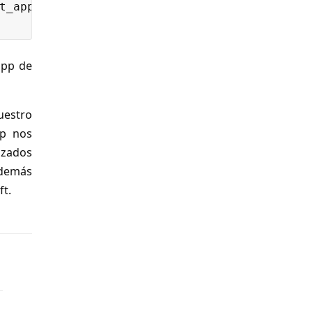
_app

app de
uestro
ip nos
nzados
 Además
ft.