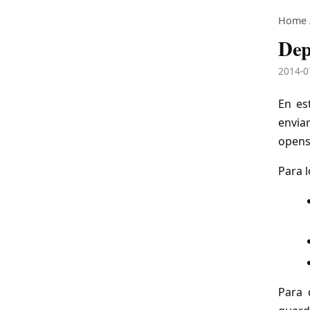
Home
Dep
2014-0
En es
envia
opens
Para l
Para 