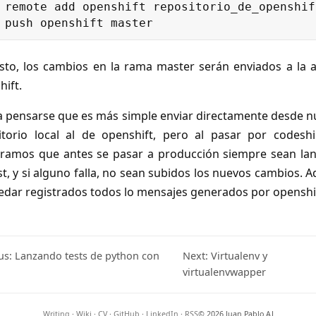
 remote add openshift repositorio_de_openshift
sto, los cambios en la rama master serán enviados a la 
hift.
a pensarse que es más simple enviar directamente desde n
itorio local al de openshift, pero al pasar por codesh
ramos que antes se pasar a producción siempre sean la
st, y si alguno falla, no sean subidos los nuevos cambios.
edar registrados todos lo mensajes generados por openshi
us: Lanzando tests de python con
Next: Virtualenv y
virtualenvwapper
Writing
·
Wiki
·
CV
·
GitHub
·
LinkedIn
·
RSS
© 2026 Juan Pablo AJ