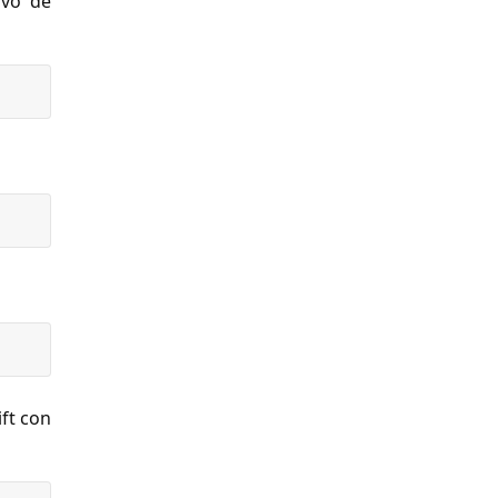
ivo de
ift con