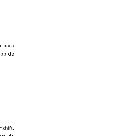
p para
app de
shift,